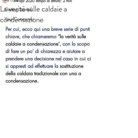
14 apr 2020
Tempo di lettura: 2 min
La verità sulle caldaie a
Getting Started
condensazione
Your Community
Per cui, ecco qui una breve serie di punti 
chiave, che chiameremo 
“la verità sulle 
caldaie a condensazione”
, con lo scopo 
di fare un po’ di chiarezza e aiutare a 
prendere una decisione nel caso in cui ci 
si appresti ad effettuare la 
sostituzione 
della caldaia tradizionale con una a 
condensazione.